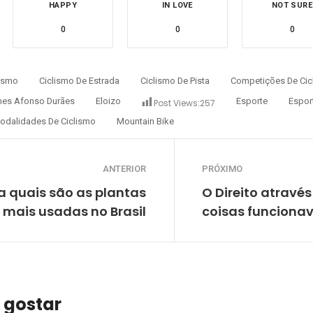
HAPPY
IN LOVE
NOT SURE
0
0
0
lismo
Ciclismo De Estrada
Ciclismo De Pista
Competições De Cic
mes Afonso Durães
Eloizo Gomes Afonso Durães
Esporte
Espor
Post Views:
257
odalidades De Ciclismo
Mountain Bike
ANTERIOR
PRÓXIMO
a quais são as plantas
O Direito através
 mais usadas no Brasil
coisas funciona
 gostar