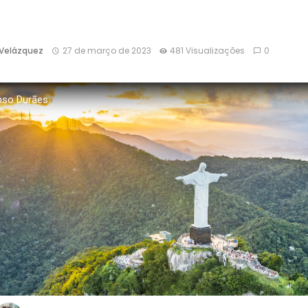
 Velázquez
27 de março de 2023
481 Visualizações
0
so Durães