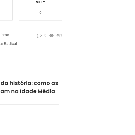
SILLY
0
lismo
0
481
te Radical
 da história: como as
vam na Idade Média