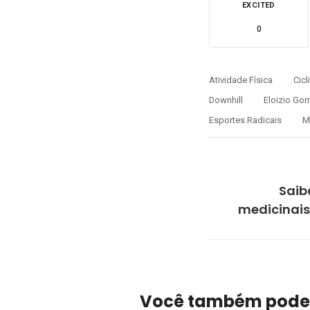
EXCITED
0
Atividade Física
Cic
Downhill
Eloizio Go
Esportes Radicais
M
Saib
medicinais
Você também pode