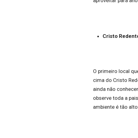
aproveitar para an
Cristo Redento
O primeiro local q
cima do Cristo Re
ainda não conhecem
observe toda a pai
ambiente é tão alto